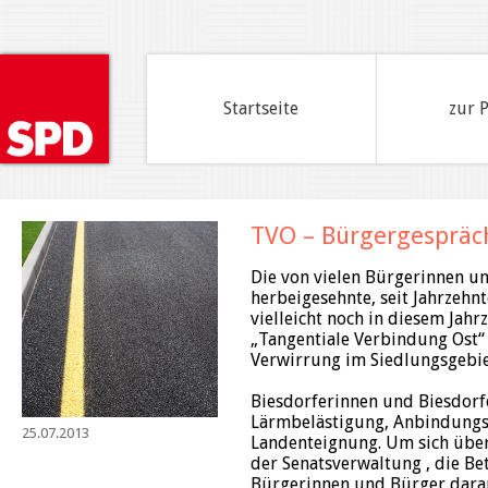
Startseite
zur 
TVO – Bürgergespräc
Die von vielen Bürgerinnen u
herbeigesehnte, seit Jahrzehn
vielleicht noch in diesem Jah
„Tangentiale Verbindung Ost“ 
Verwirrung im Siedlungsgebie
Biesdorferinnen und Biesdorfe
Lärmbelästigung, Anbindung
25.07.2013
Landenteignung. Um sich über
der Senatsverwaltung , die Be
Bürgerinnen und Bürger dara