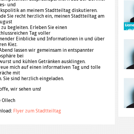
es- und
rkspolitik an meinem Stadtteiltag diskutieren.
ade Sie recht herzlich ein, meinen Stadtteiltag am
August
 zu begleiten. Erleben Sie einen
chlussreichen Tag voller
nender Einblicke und Informationen in und über
ren Kiez.
Abend lassen wir gemeinsam in entspannter
sphäre bei
lwurst und kühlen Getränken ausklingen.
freue mich auf einen informativen Tag und tolle
räche mit
. Sie sind herzlich eingeladen.
offe, wir sehen uns!
e Ollech
nload:
Flyer zum Stadtteiltag