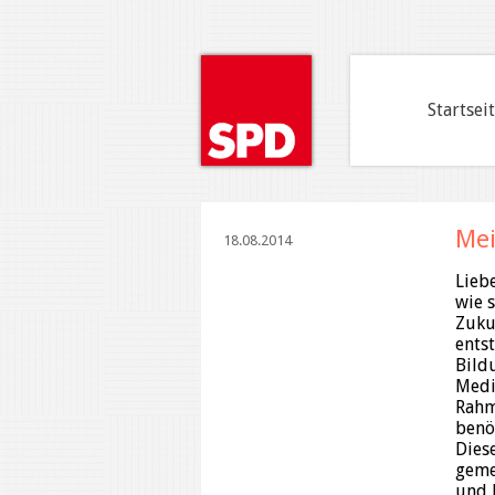
Startsei
Mei
18.08.2014
Lieb
wie 
Zuku
ents
Bild
Medi
Rahm
benö
Dies
geme
und 