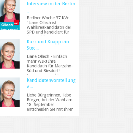
Interview in der Berlin
...
Berliner Woche 37 KW:
"Liane Ollech ist
Wahlkreiskandidatin der
SPD und kandidiert für
den Wahlkreis4, Mar ...
Kurz und Knapp ein
Stec ...
Liane Ollech - Einfach
mehr WIR! Ihre
Kandidatin für Marzahn-
Süd und Biesdorf!
Immer ansprechbar,
Kandidatenvorstellung
unermü ...
v ...
Liebe Bürgerinnen, liebe
Bürger, bei der Wahl am
18. September
entscheiden Sie mit Ihrer
Erst- und Zweits ...