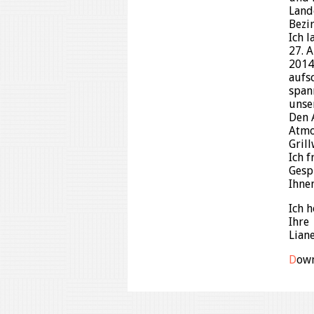
Land
Bezi
Ich l
27. 
2014
aufs
span
unse
Den 
Atmo
Gril
Ich 
Gesp
Ihnen
Ich h
Ihre
Lian
D
ow