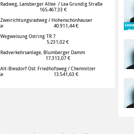
dweg, Lansberger Allee / Lea Grundig Straße
65.467.33 €
eirichtungsradweg / Hohenschönhauser
raße 40.911,44 €
Wegweisung Ostring TR 7
.231,02 €
adverkehrsanlage, Blumberger Damm
7.313,07 €
t-Biesdorf Ost: Friedhofsweg / Chemnitzer
raße 13.541,63 €