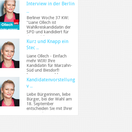
Interview in der Berlin
...
Berliner Woche 37 KW:
"Liane Ollech ist
Wahlkreiskandidatin der
SPD und kandidiert für
den Wahlkreis4, Mar ...
Kurz und Knapp ein
Stec ...
Liane Ollech - Einfach
mehr WIR! Ihre
Kandidatin für Marzahn-
Süd und Biesdorf!
Immer ansprechbar,
Kandidatenvorstellung
unermü ...
v ...
Liebe Bürgerinnen, liebe
Bürger, bei der Wahl am
18. September
entscheiden Sie mit Ihrer
Erst- und Zweits ...