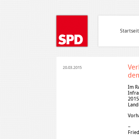
Startsei
Ver
20.03.2015
den
Im R
Infr
2015
Land
Vorh
– Ra
Fri