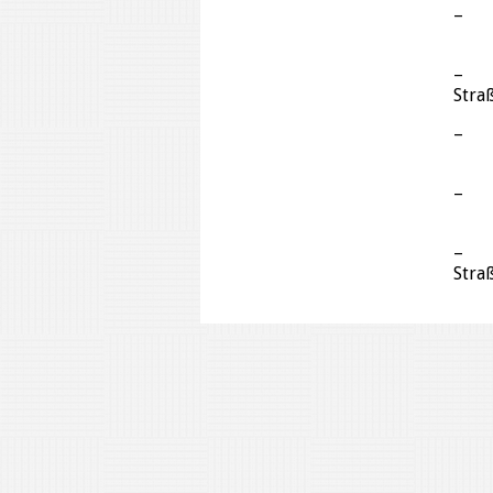
– Ra
1
– Zw
St
– 
5
– R
1
– Al
St